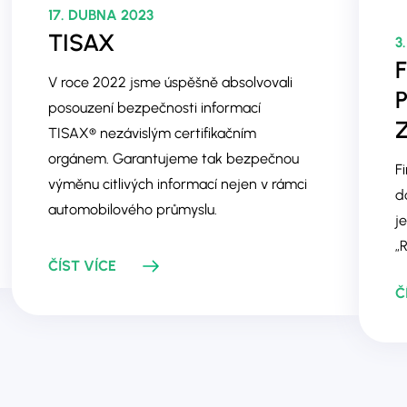
17. DUBNA 2023
TISAX
3
F
V roce 2022 jsme úspěšně absolvovali
P
posouzení bezpečnosti informací
TISAX® nezávislým certifikačním
orgánem. Garantujeme tak bezpečnou
F
výměnu citlivých informací nejen v rámci
d
automobilového průmyslu.
j
„
ČÍST VÍCE
Č