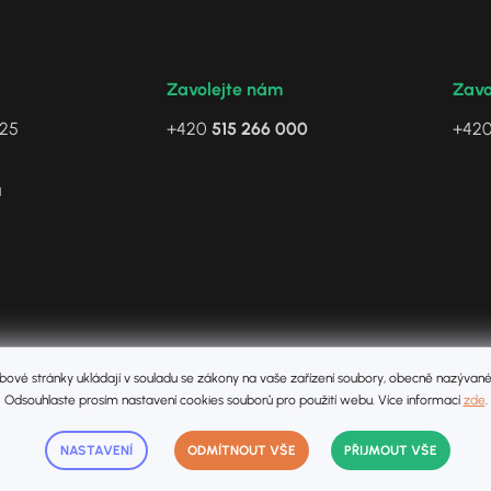
Zavolejte nám
Zavo
/25
+420
515 266 000
+42
a
ové stránky ukládají v souladu se zákony na vaše zařízení soubory, obecně nazývané
Odsouhlaste prosím nastavení cookies souborů pro použití webu. Více informací
zde
.
ytvořilo
studio Pixel Design s. r. o.
NASTAVENÍ
ODMÍTNOUT VŠE
PŘIJMOUT VŠE