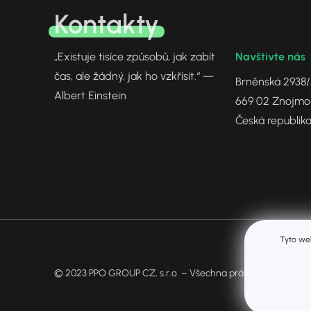
Kontakty
Navštivte nás
„Existuje tisíce způsobů, jak zabít
čas, ale žádný, jak ho vzkřísit.“ —
Brněnská 2938
Albert Einstein
669 02 Znojmo
Česká republik
Tyto web
© 2023 PPO GROUP CZ, s.r.o. – Všechna práva vyhrazena. V