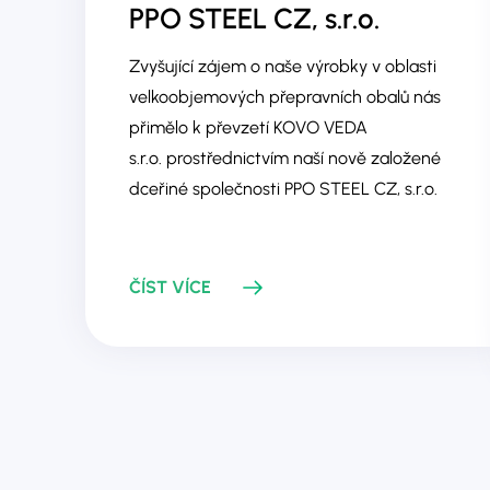
PPO STEEL CZ, s.r.o.
Zvyšující zájem o naše výrobky v oblasti
velkoobjemových přepravních obalů nás
přimělo k převzetí KOVO VEDA
s.r.o. prostřednictvím naší nově založené
dceřiné společnosti PPO STEEL CZ, s.r.o.
ČÍST VÍCE