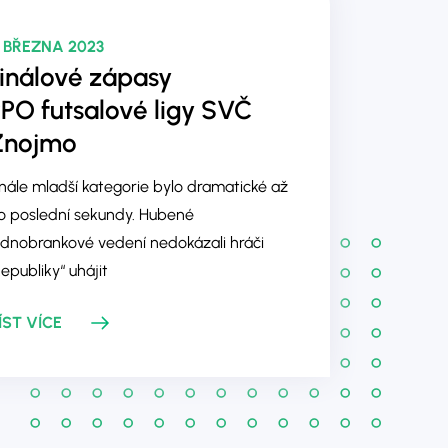
. BŘEZNA 2023
inálové zápasy
PO futsalové
ligy SVČ
Znojmo
inále mladší kategorie bylo dramatické až
o poslední sekundy. Hubené
ednobrankové vedení nedokázali hráči
Republiky“ uhájit
ÍST VÍCE