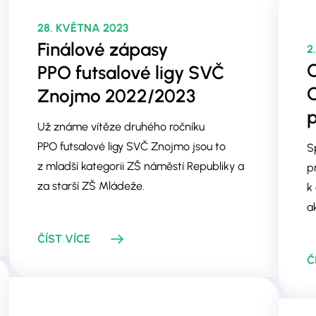
28. KVĚTNA 2023
Finálové zápasy
2
C
PPO futsalové ligy SVČ
O
Znojmo 2022/2023
p
Už známe vítěze druhého ročníku
PPO futsalové ligy SVČ Znojmo jsou to
S
z mladší kategorii ZŠ náměstí Republiky a
p
za starší ZŠ Mládeže.
k
a
ČÍST VÍCE
Č