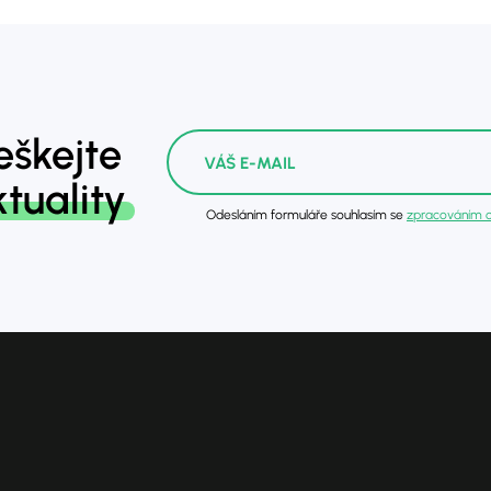
škejte
tuality
Odesláním formuláře souhlasím se
zpracováním o