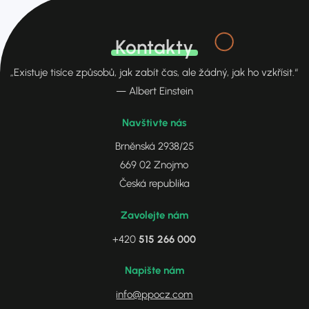
Kontakty
„Existuje tisíce způsobů, jak zabít čas, ale žádný, jak ho vzkřísit.“
— Albert Einstein
Navštivte nás
Brněnská 2938/25
669 02 Znojmo
Česká republika
Zavolejte nám
+420
515 266 000
Napište nám
info@ppocz.com